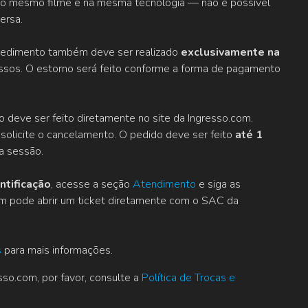
s do mesmo filme e na mesma tecnologia — não é possível
ersa.
ocedimento também deve ser realizado
exclusivamente na
ssos. O estorno será feito conforme a forma de pagamento
o deve ser feito diretamente no site da Ingresso.com.
solicite o cancelamento. O pedido deve ser feito
até 1
a sessão.
ntificação
, acesse a seção
Atendimento
e siga as
ém pode abrir um ticket diretamente com o SAC da
s
para mais informações.
so.com, por favor, consulte a
Política de Trocas e